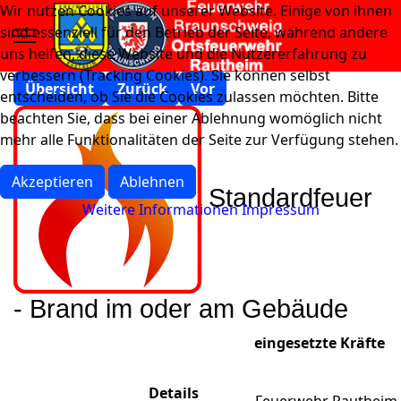
Wir nutzen Cookies auf unserer Website. Einige von ihnen
sind essenziell für den Betrieb der Seite, während andere
uns helfen, diese Website und die Nutzererfahrung zu
verbessern (Tracking Cookies). Sie können selbst
Übersicht
Zurück
Vor
entscheiden, ob Sie die Cookies zulassen möchten. Bitte
beachten Sie, dass bei einer Ablehnung womöglich nicht
mehr alle Funktionalitäten der Seite zur Verfügung stehen.
Akzeptieren
Ablehnen
Standardfeuer
Weitere Informationen
Impressum
- Brand im oder am Gebäude
eingesetzte Kräfte
Details